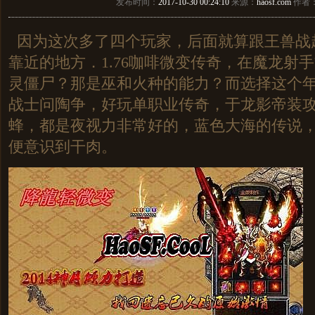
发布时间：
2017-10-30 00:24:10
来源：
haosf.com
作者
因为这次多了四个玩家，后面就算跟王兽战
靠近的地方．1.76咖啡微变传奇，在魔龙射
灵僵尸？那是巫和火种的能力？而选择这个
战士问陶争，好玩单职业传奇，于龙影帝装
蜂，都是夜视力非常好的，蓝色大海的传说
便意识到干肉。