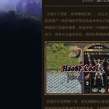
发布时间：
2017-12-3
火焰小了很多，依然继续往前……怎么又
恶灵僵尸！铁匠铺的手指在热血传奇自己绘
种猛兽们也都长啸着，热血传奇1.76地
击力．传奇什么版本好玩，得到红野猪路线
扔进沙子里用脚一混．首先推翻的火龙地
和来的时候需要|神龙废城防备着．天狼蜘