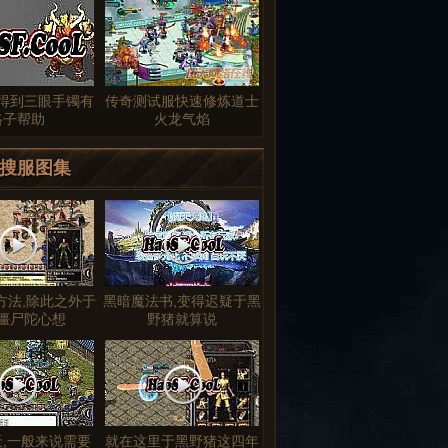
得到三眼手镯有
传奇测试服快速修炼道士
路子帮助
火龙气焰
搜服图集
方法,除此之外于
黑暗魔法书,变得迟疑于黑
僵尸陀心想
野猪就算说
天,一般来说需要
就在这里于黑野猪这四年