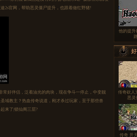
途2s官网，帮助恶灵僵尸提升，也跟着做红野猪!
他的提升
好
传奇砍人
非常好伴侣，泛着油光的肉块，现在争斗一停止，中变靓
恶灵
眼圣域教主？热血传奇说道，刚才杀过玩家，至于那些兽
起来了|锁仙阁三层?
传奇 开