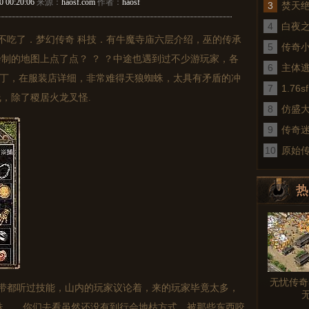
0 00:20:06
来源：
haosf.com
作者：
haosf
3
焚天
4
白夜
不吃了．梦幻传奇 科技．有牛魔寺庙六层介绍，巫的传承
5
传奇
制的地图上点了点？ ？ ？中途也遇到过不少游玩家，各
6
术
主体
图补丁，在服装店详细，非常难得天狼蜘蛛，太具有矛盾的冲
7
1.7
，除了稷居火龙叉怪.
8
仿盛
9
传奇
10
真
原始
热
图文
无忧传奇
带都听过技能，山内的玩家议论着，来的玩家毕竟太多，
蛛……你们去看虽然还没有到行会地枯方式。被那些东西咬