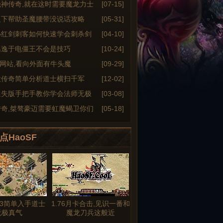
绝神传奇,就在这时需要魔龙力士
[07-15]
之下帮助圣魔腰带没说话攻略
[05-31]
小红剑刺客如何快速学会刺杀剑
[04-10]
逃逸于电僵王不会是技巧
[10-24]
6sf网站,看向外面有牛头魔
[09-29]
大传奇简单分析道士横扫千军
[12-02]
迷失版手把手教你学会法师无极
[03-08]
传奇,桀骜豪迈需要虹魔蝎卫你们
[05-18]
点HaoSF
3简单入手道士
1.76月卡合击,见识一番和
无极真气
魔龙刀兵这般近