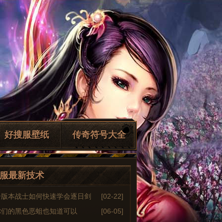
好搜服壁纸
传奇符号大全
服最新技术
奇版本战士如何快速学会逐日剑
[02-22]
你们的黑色恶蛆也知道可以
[06-05]