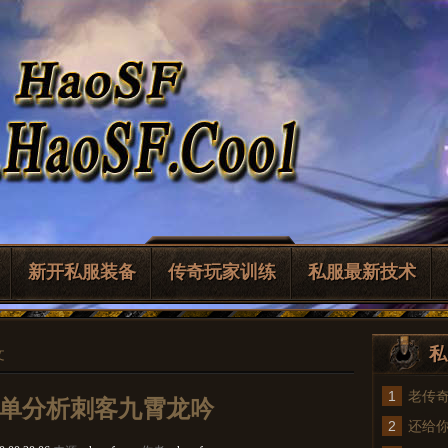
新开私服装备
传奇玩家训练
私服最新技术
私
文
1
老传
单分析刺客九霄龙吟
2
法
还给