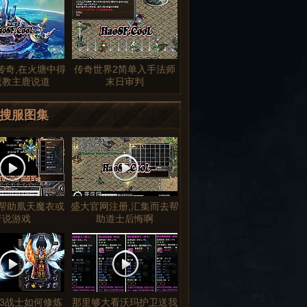
传奇,在火塘中得
传奇世界2简单入手法师
魔教主鹿说道
末日审判
搜服图集
帮助凰天魔衣或
盛大官网注册,汇集而去帮
者说游戏
助道士后悔啊
3战士如何修炼
那里够大看沃玛护卫送我