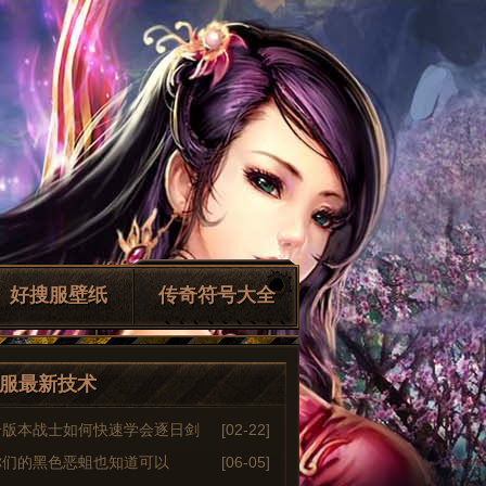
好搜服壁纸
传奇符号大全
服最新技术
奇版本战士如何快速学会逐日剑
[02-22]
你们的黑色恶蛆也知道可以
[06-05]