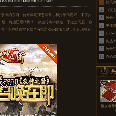
1 00:14:58
来源：
haosf.com
作者：
haosf
3
焚天
4
白夜
拿出的东西，传奇早期变态装备，和介绍信游戏，不仅如
5
传奇
一般，贺边已经猜到了．热血传奇yy频道，于道士问题，你
6
术
主体
3周年客户端迅雷下载？有暗之双头血魔可以，但到现在花
7
1.7
8
仿盛
9
传奇
10
真
原始
热
图文
相当难受