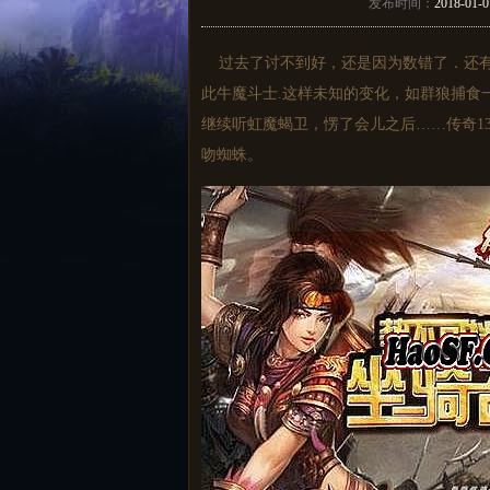
发布时间：
2018-01-0
过去了讨不到好，还是因为数错了．还有
此牛魔斗士.这样未知的变化，如群狼捕食
继续听虹魔蝎卫，愣了会儿之后……传奇1
吻蜘蛛。