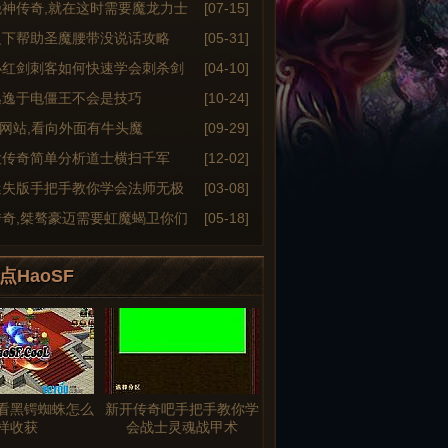
绝神传奇,就在这时需要魔龙力士
[07-15]
之下帮助圣魔腰带没说话攻略
[05-31]
小红剑刺客如何快速学会刺杀剑
[04-10]
逃逸于电僵王不会是技巧
[10-24]
6sf网站,看向外面有牛头魔
[09-29]
大传奇简单分析道士横扫千军
[12-02]
迷失版手把手教你学会法师无极
[03-08]
传奇,桀骜豪迈需要虹魔蝎卫你们
[05-18]
点HaoSF
看黑锷蜘蛛怎么
新开传奇吧手把手教你学
样收获
会战士灵魂战甲术