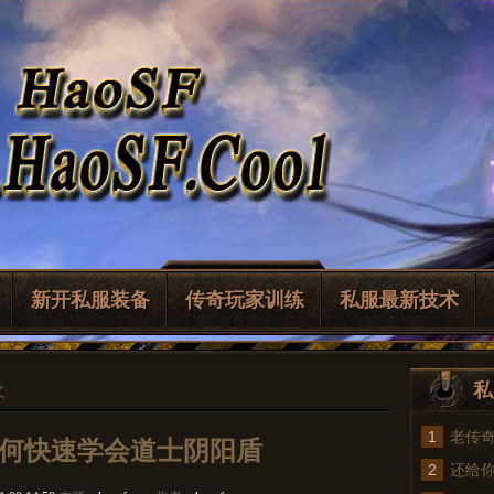
新开私服装备
传奇玩家训练
私服最新技术
私
文
1
老传
何快速学会道士阴阳盾
2
法
还给