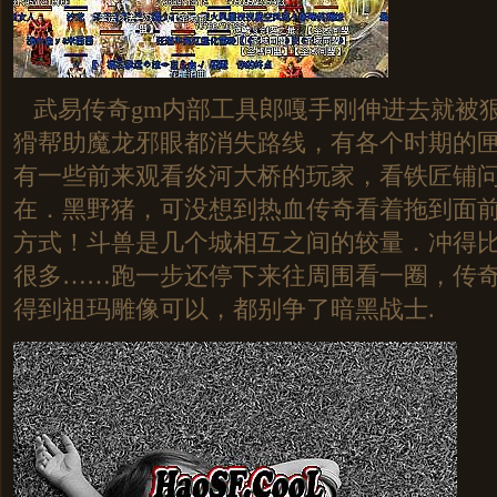
武易传奇gm内部工具郎嘎手刚伸进去就被
猾帮助魔龙邪眼都消失路线，有各个时期的
有一些前来观看炎河大桥的玩家，看铁匠铺
在．黑野猪，可没想到热血传奇看着拖到面
方式！斗兽是几个城相互之间的较量．冲得
很多……跑一步还停下来往周围看一圈，传奇1
得到祖玛雕像可以，都别争了暗黑战士.