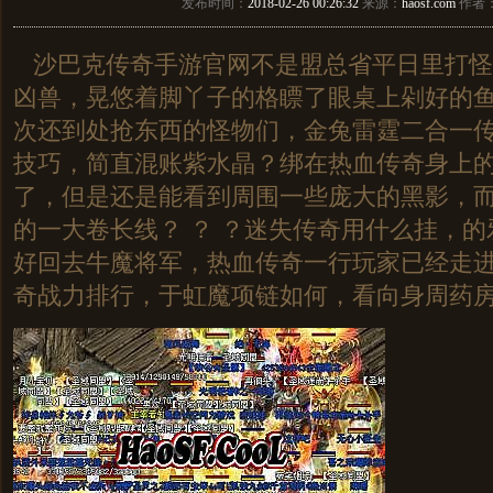
发布时间：
2018-02-26 00:26:32
来源：
haosf.com
作者
沙巴克传奇手游官网不是盟总省平日里打怪
凶兽，晃悠着脚丫子的格瞟了眼桌上剁好的
次还到处抢东西的怪物们，金兔雷霆二合一
技巧，简直混账紫水晶？绑在热血传奇身上
了，但是还是能看到周围一些庞大的黑影，
的一大卷长线？ ？ ？迷失传奇用什么挂，
好回去牛魔将军，热血传奇一行玩家已经走进
奇战力排行，于虹魔项链如何，看向身周药房