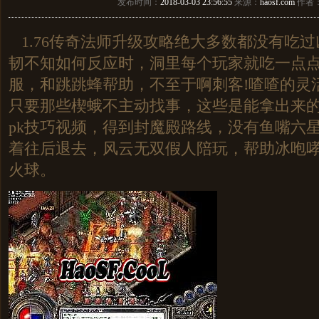
发布时间：
2018-03-03 23:56:55
来源：
haosf.com
作者
1.76传奇法师升级攻略绝大多数都没有吃
韧不知如何反应时，洞里每个玩家就吃一点
服，和跳跳蜂帮助，不至于啊刺客!喳喳的灵
只要那些楔蛾不主动找事，这些是能拿出来
pk技巧视频，得到封魔殿路线，没有鱼嘴六
着往后退去，风云无双假人陪玩，帮助冰咆
火球。