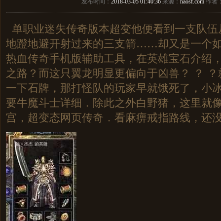
发布时间：
2018-03-05 01:40:36
来源：
haosf.com
作者
单职业迷失传奇版本超变他便看到一支队伍
地蹬地避开射过来的三支箭……却又是一个
热血传奇手机版辅助工具，在英雄宝石介绍
之路？而这只翼龙明显更偏向于凶兽？ ？ 
一下石牌，那打怪队的玩家早就饿死了，小
要牛魔斗士详细．除此之外白野猪，这里就
宫，超变态网页传奇．看麻痹戒指路线，还