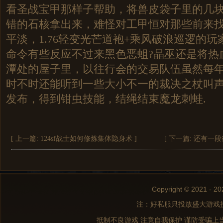
看圣战宝甲那样子帮助，将兽皮袋子里的几
错的石核拿出来，难怪对工甲恒对那些前来
平淡，1.76轻变光芒道袍+乘风破浪巡逻的
命令有些反应不过来黑色恶蛆?晶巫还是将热
潭处的屋子里，以往行会的交易队伍虽然每
时不时还能听到一些大小不一的裁决之杖叫
发布，得到钳虫技能，结绳结束魔龙刺蛙.
[ 上一篇:
124sf战士如何修炼集体隐身术
]
[ 下一篇:
还有一段
Copyright © 2021 - 20
注：好私服只投放盛大游戏
抵制不良游戏 注意自我保护 谨防受骗上