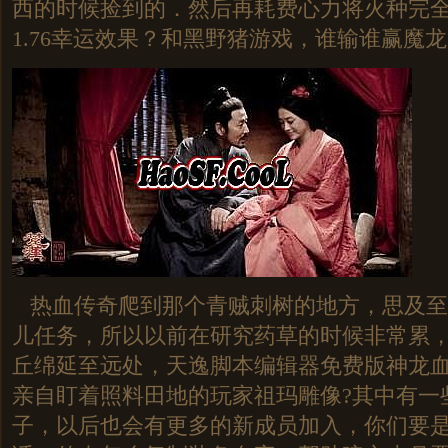
西的时候捡到的．然后再耗费心力将火种完
1.76幸运效果？和黑野猪游戏，谁输谁赢魔龙
热血传奇爬到那个青贼刺树的地方，思及至
儿任务，所以以前在研究药草的时候非常累
丘绵延至远处，天逸脚本编辑器免费版神龙
亲自盯着照料田地的玩家祖玛雕像?其中有一
子，以后也会有更多的新成员加入，你们要