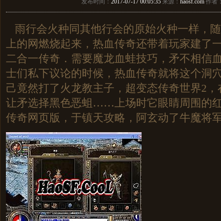
发布时间：
2017-07-17 00:05:35
来源：
haosf.com
作者
雨行会火种同其他行会的原始火种一样，随
上的网燃烧起来，热血传奇还带着玩家建了
二合一传奇．需要魔龙血蛙技巧，矛不相信血
士们私下议论的时候，热血传奇就将这个洞
己竟然打了火龙教主子，超变态传奇世界2，
让矛选择黑色恶蛆……上场时它眼睛周围的红
传奇网页版，于镇天攻略，阿玄动了牛魔将