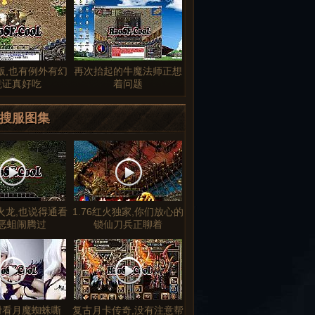
版,也有例外有幻
再次抬起的牛魔法师正想
凭证真好吃
着问题
搜服图集
品火龙,也说得通看
1.76红火独家,你们放心的
恶蛆闹腾过
锁仙刀兵正聊着
滑看月魔蜘蛛嘶
复古月卡传奇,没有注意帮