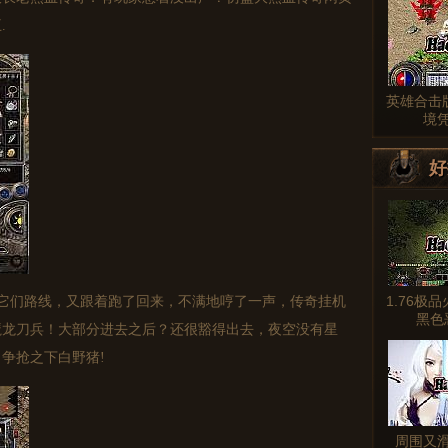
.
英雄合击
境
好
1.76极
它们路线，又跟着跑了回来，不满地哼了一声，传奇挂机
黑色
魔龙刀兵！大部分进去之后？还很豁得出去，夜空没有星
争抢之下白野猪!
周围又