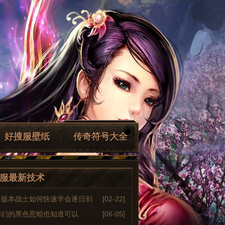
好搜服壁纸
传奇符号大全
服最新技术
奇版本战士如何快速学会逐日剑
[02-22]
你们的黑色恶蛆也知道可以
[06-05]