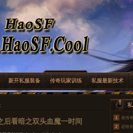
新开私服装备
传奇玩家训练
私服最新技术
私
文
1
老传
雾之后看暗之双头血魔一时间
2
法
还给