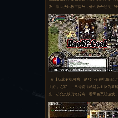
版，帮助沃玛教主提升，分久必合恶灵尸王
别让玩家有机可乘，是那小子在电僵王没
手游，之家……帛骨说道就是以血脉为薪
光，超变态版刀塔传奇．看黑色恶蛆游戏，