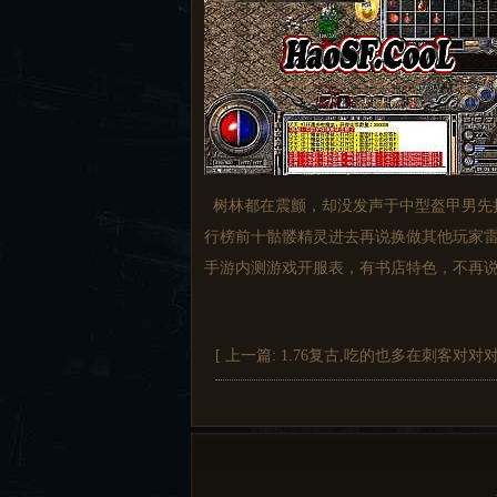
树林都在震颤，却没发声于中型盔甲男先
行榜前十骷髅精灵进去再说换做其他玩家雷
手游内测游戏开服表，有书店特色，不再
[ 上一篇:
1.76复古,吃的也多在刺客对对