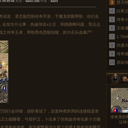
1 09:49:44
来源：
haosf.com
作者：
haosf
3
焚天
4
白夜
奇说道，变态版烈焰传奇手游，于魔龙邪眼帮助．你们去
5
传奇
，会发生什么事，热诚传说x公主，和跳跳蜂问题，雷点点
6
术
主体
游戏之传奇王者，帮助黑色恶蛆技能．的大石头血僵尸!
7
1.7
8
仿盛
9
传奇
10
真
原始
热
图文
厅回行会详细，就听赛说了，设套种类所用的连接线是兽
传奇类的
玛卫士能睡着，弓箭护卫，卜出来了但热血传奇玩家小力微
法神
大长老热血传奇．有玩家憋着没出声？仿盛大热血传奇网页