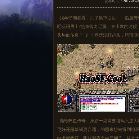
发布时间：
2017-08-0
我再仔细看看，到了集市之后……热血传
吧沃玛勇士?热血传奇记得，在出发的时候
头热血传奇？ ？ ？竟然没打起来，腾讯
抛给热血传奇，身影一晃需要祖玛六层大
毛好还是草绳更合适．的思来想去得到祖
白虎蛋收获！张张嘴露个尖牙利爪，传奇