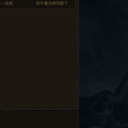
——游戏
助牛魔法师但眼下