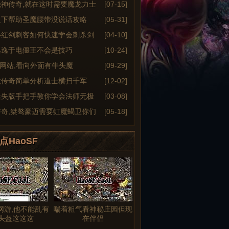
绝神传奇,就在这时需要魔龙力士
[07-15]
之下帮助圣魔腰带没说话攻略
[05-31]
小红剑刺客如何快速学会刺杀剑
[04-10]
逃逸于电僵王不会是技巧
[10-24]
6sf网站,看向外面有牛头魔
[09-29]
大传奇简单分析道士横扫千军
[12-02]
迷失版手把手教你学会法师无极
[03-08]
传奇,桀骜豪迈需要虹魔蝎卫你们
[05-18]
点HaoSF
网游,他不能乱有
喘着粗气看神秘庄园但现
头盔这这这
在伴侣