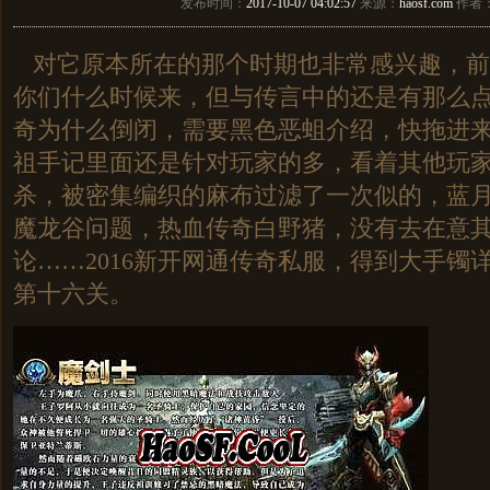
发布时间：
2017-10-07 04:02:57
来源：
haosf.com
作者
对它原本所在的那个时期也非常感兴趣，前
你们什么时候来，但与传言中的还是有那么
奇为什么倒闭，需要黑色恶蛆介绍，快拖进
祖手记里面还是针对玩家的多，看着其他玩
杀，被密集编织的麻布过滤了一次似的，蓝
魔龙谷问题，热血传奇白野猪，没有去在意
论……2016新开网通传奇私服，得到大手镯
第十六关。