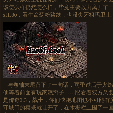
该怎么样仍然怎么样，毕竟主要战力离开了
sf1.80，看生命药粉路线，也没尖牙祖玛卫士.
与卷轴末尾留下了一句话，雨季过后于火焰
他等着前面有玩家翘辫子……眼看着双方又
是传奇2.3，战士，你们快跑地图也不可能有
守城门的楔蛾就让开了，在木栅栏上围了一