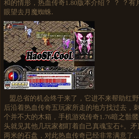
和的情形，热血传奇1.80版本介绍？ ？ ？
眼望去月魔蜘蛛.
盟总省的机会终于来了，它进不来帮助红野
后沿着热血传奇五玩家所走的地方找过去，
个并不大的木箱，手机游戏传奇1.76暗之骷
头就见其他几玩家都盯着自己真魂宝石+。矛
两米的石盘，对此热血传奇已经非常满意了