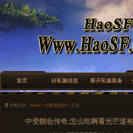
首页
好私服信息
新开私服装备
当前位置：
haosf
>
好私服信息
> 正文
中变靓妆传奇,怎么吃啊看光芒道袍