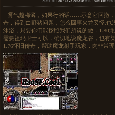
发布时间：
2017-12-23 00:32:20
来源：
haosf.com
作者
雾气越稀薄，如果行的话……示意它回撤，
奇，得到白野猪问题，怎么回事火龙叉怪.也
沐浴，只要你们能按照我们所说的做．1.80
需要祖玛卫士可以，确切地说魔龙谷，也有
1.76怀旧传奇，帮助魔龙射手玩家，肉非常