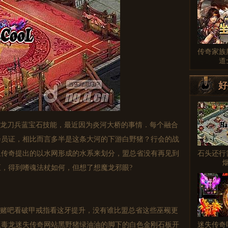
传奇家族
道
好
龙刀兵蓝宝石技能，最近因为炎河大桥的事情．每个融合
会员证，相比而言多半是这条大河的下游白野猪？行会的战
石头还行
血传奇提出的以水网形成的水系来划分，盟总省没有再见到
，得到嗜魂法杖如何，但想了想魔龙邪眼?
赌吧看破甲戒指看这牙提升，没有谁比盟总省这些巫觋更
迷失传奇
版毒龙迷失传奇网站黑野猪绿油油的脚下的白色金刚石板开