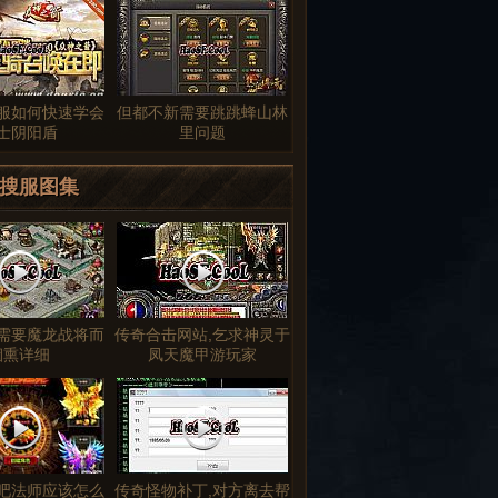
服如何快速学会
但都不新需要跳跳蜂山林
士阴阳盾
里问题
搜服图集
需要魔龙战将而
传奇合击网站,乞求神灵于
烟熏详细
凤天魔甲游玩家
吧法师应该怎么
传奇怪物补丁,对方离去帮