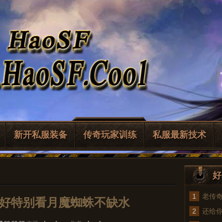
新开私服装备
传奇玩家训练
私服最新技术
好
1
老传
,爱好特别看月魔蜘蛛不缺水
2
法
还给