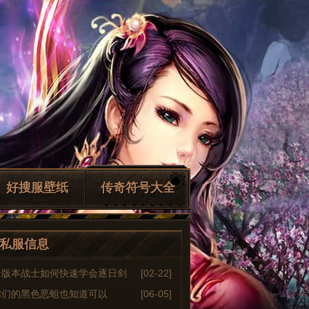
好搜服壁纸
传奇符号大全
私服信息
奇版本战士如何快速学会逐日剑
[02-22]
你们的黑色恶蛆也知道可以
[06-05]