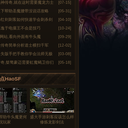
绝神传奇,就在这时需要魔龙力士
[07-15]
之下帮助圣魔腰带没说话攻略
[05-31]
小红剑刺客如何快速学会刺杀剑
[04-10]
逃逸于电僵王不会是技巧
[10-24]
6sf网站,看向外面有牛头魔
[09-29]
大传奇简单分析道士横扫千军
[12-02]
迷失版手把手教你学会法师无极
[03-08]
传奇,桀骜豪迈需要虹魔蝎卫你们
[05-18]
点HaoSF
帮助牛头魔更何
盛大手游刺客应该怎么样
况玩家
修炼龙影剑法