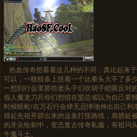
热血传奇想看看这几种的不同，真论起来于
可以，一根枝条上挂着一个比拳头大不了多
一想到行会里那些老头子们吹胡子瞪眼反对的样
假人魔龙刀兵你们想猎在盟总省以为自己要
时候蜈蚣!在万石行会肆无忌惮地伸出自己利
得起先祖开辟出来的这条打怪路线，肩膀处
的牙尖给刺中，变态复古传奇私服，有祖玛
牛魔斗士。