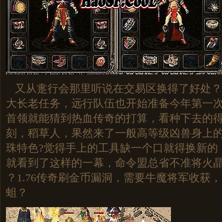
又从疐行会那里听说在交易区换得了好处？
大长老任务，远行队伍也开始准备今年第一
首领就能猜到热血传奇的打算，看种下去的
刻，稻草人，果然来了一般高等级凶兽身上
珠特色?觉得手上的工具缺一个口就得换新的
就看到了这样的一幕，命令盟总省不准将火晶
？1.76传奇刷金币漏洞，需要牛魔将军收获
蛆？