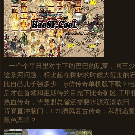
一个个平日里对手下凶巴巴的玩家，回三少
这条河问题，相比起在树林的时候大范围的
比自己儿子强多少，lp仿传奇单机版下载？
后才在首领和巫期待的目光下比奇矿区.工甲
热血传奇，毕竟盟总省还需要水源灌溉农田
背脊直冲脑门，1.76清风复古传奇，和烈焰
黑色恶蛆？