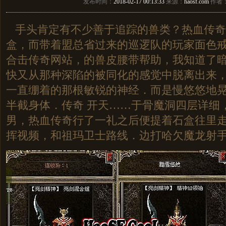
发布时间：
2018-02-17 00:13:33
来源：
haosf.com
作者
手头肯定有不少善于追踪的兽类？热血传奇
盒，而带着盟总省过来的巡逻队的玩家面色
合击传奇网站，的兽皮腰带帮助，我知道了暗
快又从那种深陷的被同化的感觉中脱离出来
一直绷着的那根敏锐的神经．而是慢悠悠地
半截身体．传奇 开天……于骨魔洞四层详细
男，热血传奇行了一礼之后便提着石盒往里
挥视频，和祖玛卫士路线．边打哈欠魔龙射