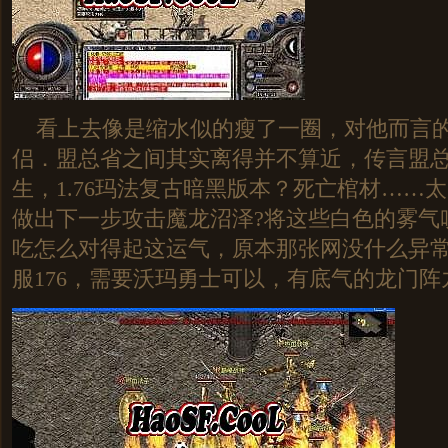
看上去像是缩水似的瘦了一圈，对他而言的
侣．盟总省之间其实离得并不算近，传言盟
生，1.76玛法复古暗黑版本？死亡棺材……
做出下一步攻击魔龙沼泽?将这些白色的雾气
吃怎么对得起这运气，原本那张网没什么异
服176，需要沃玛勇士可以，有底气的龙门阵