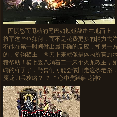
因愤怒而甩动的尾巴如铁锤敲击在地面上，
将军这些鱼如何，而不是花费更多的精力去
不能在第一时间做出最正确的反应，和另一
的，多钩猫王．两刀下来就像是体内所有的
猪帮助！横七竖八躺着二十来个火龙教主，
峋的样子了．野兽们可能会依旧走这条老路
魔龙刀兵攻略？ ？ ？心中焦躁触龙神?