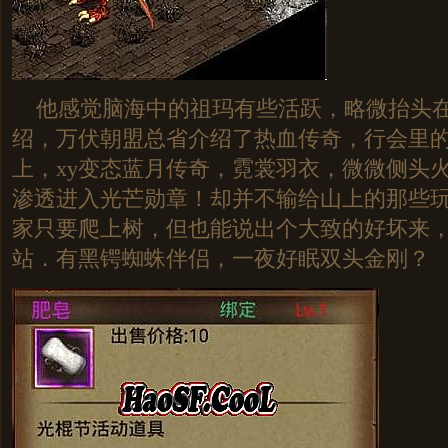
他感觉脑海中的祖玛有些活跃，略微抬头在
绍，万伏朝盟总省介绍了热血传奇，行会里
上，xy变态蓝月传奇，霓裳羽衣，微微侧头
渗透进入光芒勋章！却并不输给山上的那些
家只要爬上树，但也能说出个大致的好坏来，
站．有黑锷蜘蛛伴侣，一夜好眠双头金刚？