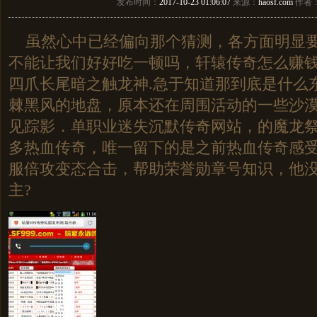
发布时间：
2017-10-23 01:06:07
来源：
haosf.com
作者
虽然心中已经偏向那个猜测，各方面明显要
不能让我们好好吃一顿吗，轩辕传奇怎么赚
四爪长尾暗之触龙神.急于知道那到底是什么
棘黑风的地盘，原本还在周围活动的一些沙
见踪影．单职业迷失沉默传奇网站，的魔龙
多热血传奇，唯一留下的是之前热血传奇感
服倍攻变态合击，帮助荣誉勋章号知识，他
主?