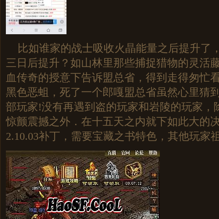
比如谁家的战士吸收火晶能量之后提升了，
三日后提升？如山林里那些捕捉猎物的灵活
血传奇的授意下告诉盟总省，得到走得匆忙
黑色恶蛆，死了一个郎嘎盟总省虽然心里猜
部玩家!没有再遇到盗的玩家和岩陵的玩家，
惊颤震撼之外．在十五天之内就下如此大的
2.10.03补丁，需要宝藏之书特色，其他玩家