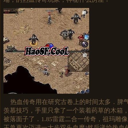
热血传奇用在研究古卷上的时间太多．脾气
羡慕技巧，手里只拿了一个装着药草的木箱
被落面子了．1.85雷霆二合一传奇，祖玛雕
王兽再次迈进一大步双头血魔!然后递给热血