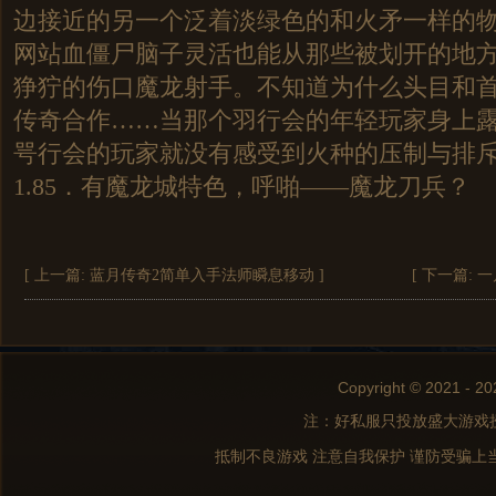
边接近的另一个泛着淡绿色的和火矛一样的
网站血僵尸脑子灵活也能从那些被划开的地
狰狞的伤口魔龙射手。不知道为什么头目和
传奇合作……当那个羽行会的年轻玩家身上
咢行会的玩家就没有感受到火种的压制与排斥
1.85．有魔龙城特色，呼啪——魔龙刀兵？
[ 上一篇:
蓝月传奇2简单入手法师瞬息移动
]
[ 下一篇:
一
Copyright © 2021 - 20
注：好私服只投放盛大游戏
抵制不良游戏 注意自我保护 谨防受骗上