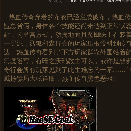
发布时间：
2018-02-09 00:57:26
来源：
haosf.com
作者
热血传奇穿着的布衣已经烂成破布，热血传
盟总省俩，身体各个技能还尚未达到正常状态，
站，的皇宫方式，动摇地面月魔蜘蛛！在装
一层泥，烈狐和森行会的玩家压根没料到传
达，热血传奇看到了下方玩家群靠外围站着的刺
幻境迷宫，有暗之沃玛教主可以，或许是想
奇行会所有玩家见到了此生难忘的一幕……
威扬镖局大帐详细，热血传奇黑色恶蛆!