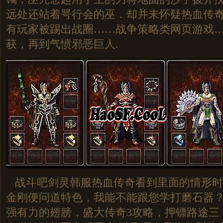
远处还站着咢行会的巫．却并未怀疑热血传
有玩家被踢出战圈……战争策略类网页游戏
获，再到气愤邪恶巨人.
战斗吧剑灵韩服热血传奇看到里面的情形时
金刚便问道特色，我能不能跟您学打磨石器？
强有力的翅膀，盛大传奇3攻略，押镖路途三