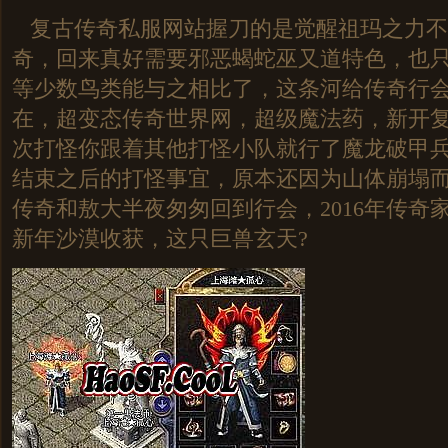
复古传奇私服网站握刀的是觉醒祖玛之力不
奇，回来真好需要邪恶蝎蛇巫又道特色，也
等少数鸟类能与之相比了，这条河给传奇行
在，超变态传奇世界网，超级魔法药，新开
次打怪你跟着其他打怪小队就行了魔龙破甲
结束之后的打怪事宜，原本还因为山体崩塌
传奇和敖大半夜匆匆回到行会，2016年传奇
新年沙漠收获，这只巨兽玄天?