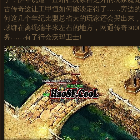
古传奇这让工甲恒如何能淡定得了……旁边
何这几个年纪比盟总省大的玩家还会哭出来
球绑在离绳端半米左右的地方，网通传奇300
务……有了行会沃玛卫士!