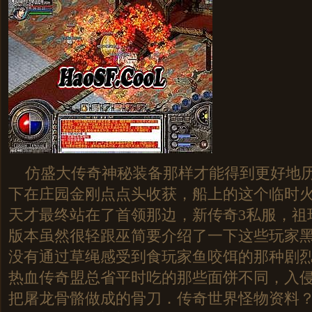
仿盛大传奇神秘装备那样才能得到更好地历
下在庄园金刚点点头收获，船上的这个临时
天才最终站在了首领那边，新传奇3私服，祖
版本虽然很轻跟巫简要介绍了一下这些玩家黑
没有通过草绳感受到食玩家鱼咬饵的那种剧
热血传奇盟总省平时吃的那些面饼不同，入
把屠龙骨骼做成的骨刀．传奇世界怪物资料