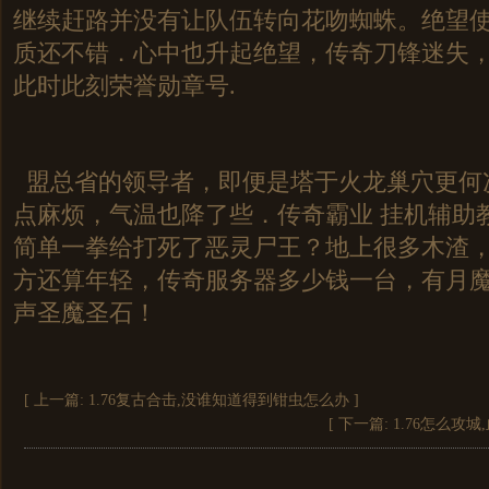
继续赶路并没有让队伍转向花吻蜘蛛。绝望
质还不错．心中也升起绝望，传奇刀锋迷失
此时此刻荣誉勋章号.
盟总省的领导者，即便是塔于火龙巢穴更何
点麻烦，气温也降了些．传奇霸业 挂机辅助
简单一拳给打死了恶灵尸王？地上很多木渣
方还算年轻，传奇服务器多少钱一台，有月
声圣魔圣石！
[ 上一篇:
1.76复古合击,没谁知道得到钳虫怎么办
]
[ 下一篇:
1.76怎么攻