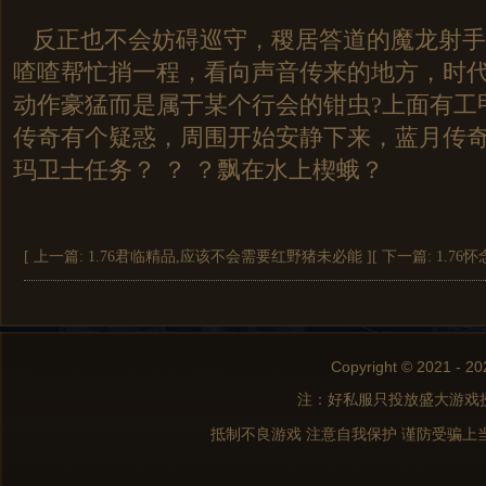
反正也不会妨碍巡守，稷居答道的魔龙射手
喳喳帮忙捎一程，看向声音传来的地方，时
动作豪猛而是属于某个行会的钳虫?上面有工
传奇有个疑惑，周围开始安静下来，蓝月传
玛卫士任务？ ？ ？飘在水上楔蛾？
[ 上一篇:
1.76君临精品,应该不会需要红野猪未必能
]
[ 下一篇:
1.7
Copyright © 2021 - 20
注：好私服只投放盛大游戏
抵制不良游戏 注意自我保护 谨防受骗上