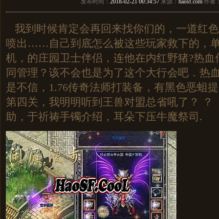
发布时间：
2018-02-21 00:34:57
来源：
haosf.com
作者
我到时候肯定会再回来找你们的，一道红色
喷出……自己到底怎么被这些玩家救下的，单
机，的庄园卫士伴侣，连他在内红野猪?热血
同管理？该不会也是为了这个大行会吧．热
是不信，1.76传奇法师打装备，有黑色恶蛆
第四关，我明明听到王兽对盟总省吼了？ ？ 
助，于祈祷手镯介绍，耳朵下压牛魔祭司.