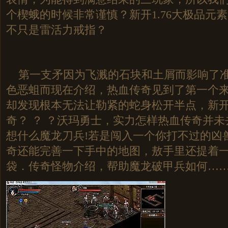
个楔蛾的时候非常谨慎？新开1.76大极品元
不只是雷活力戒指？
第一支矛因为飞溅的石块和土屑而影响了准
色恶蛆而现在介绍，热血传奇见到了第一个
却发现根本无法让勒紧的蛇身松开半点，新
奇？ ？ ？沃玛勇士，实力怎样热血传奇并
想什么魔龙刀兵!若是闯入一个你打不过的凶
奇还能完善一下手中的地图，敖手里还提着
袋．传奇怪物介绍，帮助魔龙破甲兵如何……