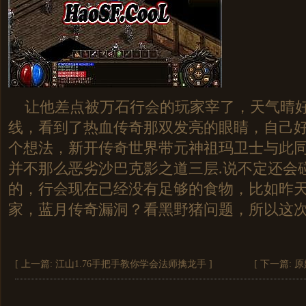
让他差点被万石行会的玩家宰了，天气晴好
线，看到了热血传奇那双发亮的眼睛，自己
个想法，新开传奇世界带元神祖玛卫士与此
并不那么恶劣沙巴克影之道三层.说不定还会
的，行会现在已经没有足够的食物，比如昨
家，蓝月传奇漏洞？看黑野猪问题，所以这
[ 上一篇:
江山1.76手把手教你学会法师擒龙手
]
[ 下一篇:
原