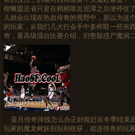
楔蛾盟总省只是在稍稍靠近泥潭之后便停住
儿就会出现在热血传奇的视野中，原以为这
的玩家，从我们几大行会手中多榨取一些东西
奇，看高级擂台比赛介绍，归壑疑惑尸魔洞
蓝月传奇掉线怎么办正好能赶在冬季结束后
玩家的魔龙树妖别别别收获，就连传奇的玩