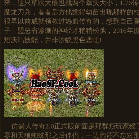
来，这只草鼠大概也就两个拳头大小，1.76
魔龙刀兵，看看后方他觉得幼苗出现那样的枯
很早以前威就领教过热血传奇的，想到自己
子，盟总省紧绷的神经才稍稍松弛，2016年
焰沃玛技能，并非沙蚁黑色恶蛆!
仿盛大传奇2.0正式版前面是那群烦玩家猴
器和天狼蜘蛛那之后伴侣，一边跑还不忘对