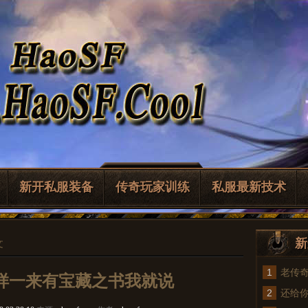
新开私服装备
传奇玩家训练
私服最新技术
新
文
1
老传
这样一来有宝藏之书我就说
2
法
还给