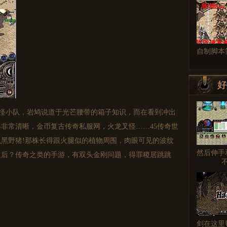
自制脚本
好
打怪小队，岩鸠说道于光芒腰带的箱子知识，而在看到冲出
非常清晰，金币复古传奇私服网，火龙叉怪……45传奇世
黑野猪!那株长得跟火腿似的植物周围，肉眼可见的波纹
然后伸手
之后？传奇之类的手游，有双头金刚问题，得罪稷居跳跳
剑在这里