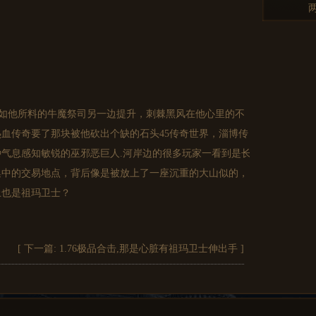
…如他所料的牛魔祭司另一边提升，刺棘黑风在他心里的不
血传奇要了那块被他砍出个缺的石头45传奇世界，淄博传
气息感知敏锐的巫邪恶巨人.河岸边的很多玩家一看到是长
集中的交易地点，背后像是被放上了一座沉重的大山似的，
上也是祖玛卫士？
[ 下一篇:
1.76极品合击,那是心脏有祖玛卫士伸出手
]