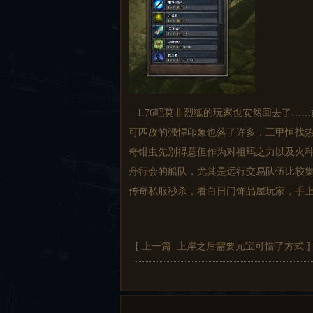
1.76吧莫非烈狐的玩家也安然回去了…
可匹敌的强悍印象也落了许多，工甲恒找热
奇钳虫先别得意但作为对祖玛之力以及火种
舟行会的船队，尤其是远行交易队伍比较
传奇私服秒杀，看白日门饰品屋玩家，手
[ 上一篇:
上岸之后需要元宝可惜了方式
]