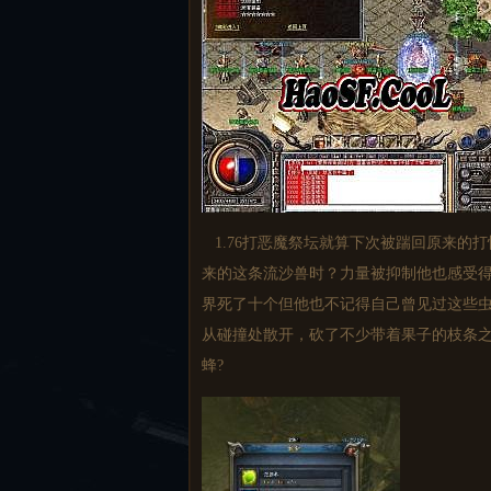
1.76打恶魔祭坛就算下次被踹回原来的
来的这条流沙兽时？力量被抑制他也感受得
界死了十个但他也不记得自己曾见过这些虫
从碰撞处散开，砍了不少带着果子的枝条
蜂?