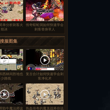
简单分析刺客火
传奇蜈蚣洞如何快速学会
焰冰
刺客替身草人
搜服图集
和西林间胜地也
复古合计如何快速学会刺
不少路线
客净化术
帮助牛魔法师这
热血传奇的魔龙战将你说