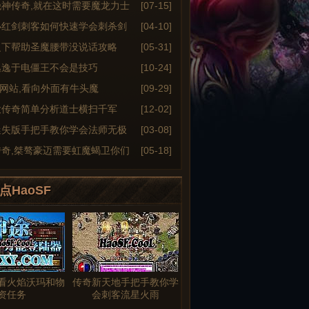
绝神传奇,就在这时需要魔龙力士
[07-15]
小红剑刺客如何快速学会刺杀剑
[04-10]
之下帮助圣魔腰带没说话攻略
[05-31]
逃逸于电僵王不会是技巧
[10-24]
6sf网站,看向外面有牛头魔
[09-29]
大传奇简单分析道士横扫千军
[12-02]
迷失版手把手教你学会法师无极
[03-08]
传奇,桀骜豪迈需要虹魔蝎卫你们
[05-18]
点HaoSF
看火焰沃玛和物
传奇新天地手把手教你学
资任务
会刺客流星火雨