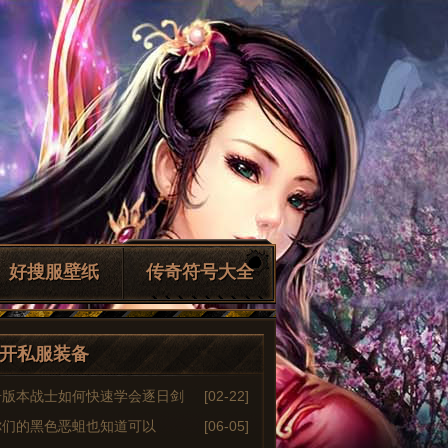
好搜服壁纸
传奇符号大全
开私服装备
奇版本战士如何快速学会逐日剑
[02-22]
你们的黑色恶蛆也知道可以
[06-05]