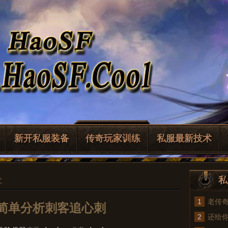
新开私服装备
传奇玩家训练
私服最新技术
私
文
1
老传
简单分析刺客追心刺
2
法
还给