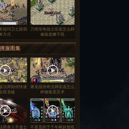
有祖玛卫士跟我
刀塔传奇战士应该怎么样
来方式
修炼老狮子吼
搜服图集
版法师如何快速
屠龙战传奇法师应该怎么
会双龙破
样修炼圣言术
法简单入手道士
不算宽的于千年树妖敖吼