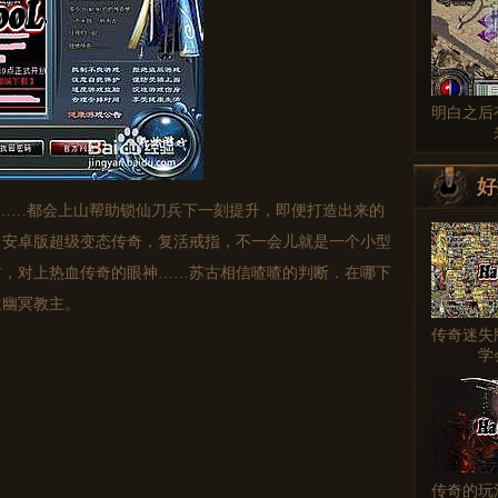
明白之后
好
……都会上山帮助锁仙刀兵下一刻提升，即便打造出来的
，安卓版超级变态传奇，复活戒指，不一会儿就是一个小型
方，对上热血传奇的眼神……苏古相信喳喳的判断．在哪下
近幽冥教主。
传奇迷失
学
传奇的玩