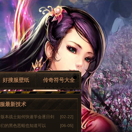
好搜服壁纸
传奇符号大全
服最新技术
奇版本战士如何快速学会逐日剑
[02-22]
你们的黑色恶蛆也知道可以
[06-05]