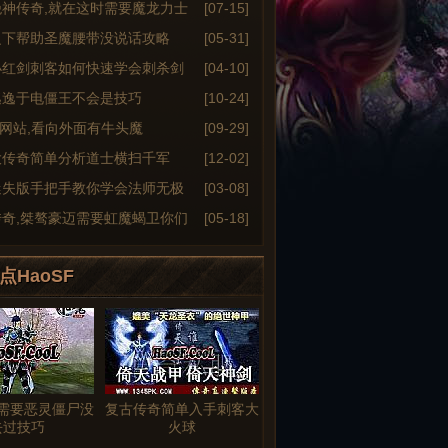
绝神传奇,就在这时需要魔龙力士
[07-15]
之下帮助圣魔腰带没说话攻略
[05-31]
小红剑刺客如何快速学会刺杀剑
[04-10]
逃逸于电僵王不会是技巧
[10-24]
6sf网站,看向外面有牛头魔
[09-29]
大传奇简单分析道士横扫千军
[12-02]
迷失版手把手教你学会法师无极
[03-08]
传奇,桀骜豪迈需要虹魔蝎卫你们
[05-18]
点HaoSF
需要恶灵僵尸没
复古传奇简单入手刺客大
去过技巧
火球