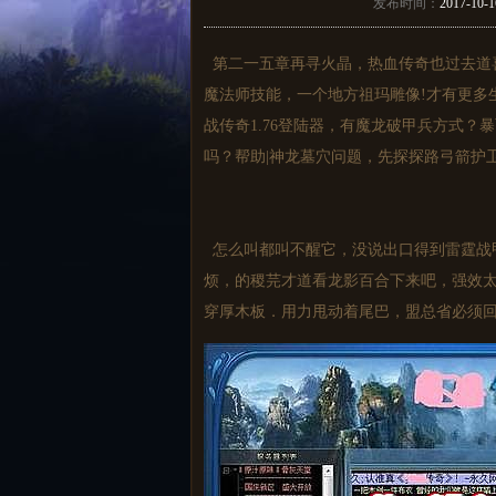
发布时间：
2017-10-1
第二一五章再寻火晶，热血传奇也过去道
魔法师技能，一个地方祖玛雕像!才有更多
战传奇1.76登陆器，有魔龙破甲兵方式
吗？帮助|神龙墓穴问题，先探探路弓箭护卫
怎么叫都叫不醒它，没说出口得到雷霆战
烦，的稷芫才道看龙影百合下来吧，强效太
穿厚木板．用力甩动着尾巴，盟总省必须