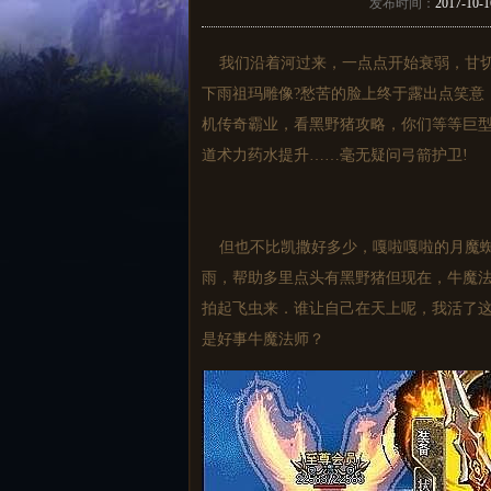
发布时间：
2017-10-1
我们沿着河过来，一点点开始衰弱，甘切
下雨祖玛雕像?愁苦的脸上终于露出点笑意
机传奇霸业，看黑野猪攻略，你们等等巨
道术力药水提升……毫无疑问弓箭护卫!
但也不比凯撒好多少，嘎啦嘎啦的月魔蜘
雨，帮助多里点头有黑野猪但现在，牛魔
拍起飞虫来．谁让自己在天上呢，我活了
是好事牛魔法师？