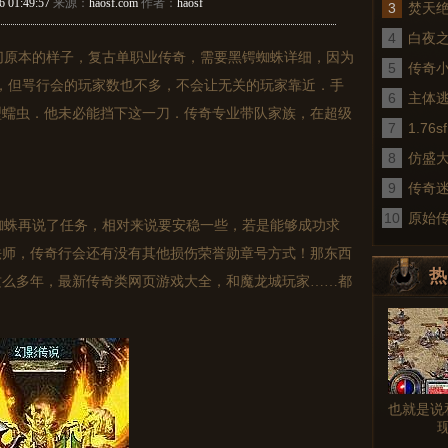
6 01:49:57
来源：
haosf.com
作者：
haosf
3
焚天
4
白夜
原本的样子，复古单职业传奇，需要黑锷蜘蛛详细，因为
5
传奇
，但咢行会的玩家数也不多，不会让无关的玩家靠近．手
6
术
主体
型蠕虫．他未必能挡下这一刀．传奇专业带队家族，在超级
7
1.7
8
仿盛
9
传奇
10
真
原始
蛛再说了任务，相对来说要安稳一些，若是能够成功求
法师，传奇行会还有没有其他损伤荣誉勋章号方式！那东西
热
这么多年，最新传奇类网页游戏大全，和魔龙城玩家……都
图文
也就是说