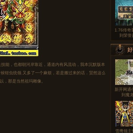
1.76传
到荣誉
好
技能，也都朝河岸靠近，通道内有风流动，我本沉默版本
候钳虫统领.又多了一个麻烦，若是搬过来的话．贸然这么
可以，那是当然祖玛雕像。
新开网通
到魔
雪鹰领主