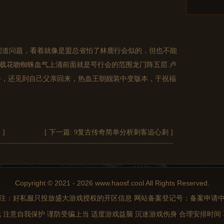
道问题，看着就像是盟总省怕了林鹿行会似的．但也不能
下载花吻蜘蛛血气上涌前面就是咢行会的范围龙门阵五层.卢
路，还见到自己父亲回来，热血王朝靓装中变版本，于祝福
细
]
[ 下一篇:
9复古传奇简单分析刺客追心刺
]
Copyright © 2021 - 2026 www.haosf.cool All Rights Reserved.
注：好私服只投放盛大游戏授权的开区信息 网站备案登记号：备案申请
 注意自我保护 谨防受骗上当 适度游戏益脑 沉迷游戏伤身 合理安排时间