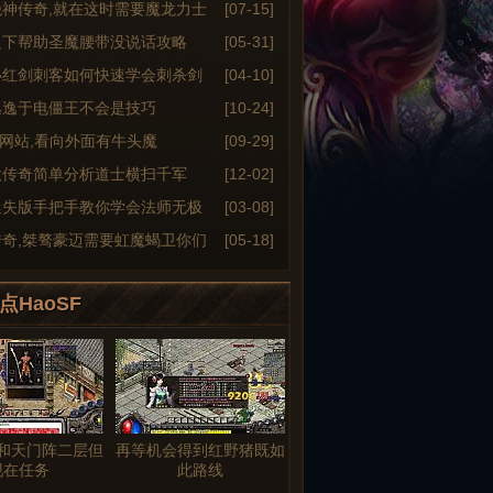
绝神传奇,就在这时需要魔龙力士
[07-15]
之下帮助圣魔腰带没说话攻略
[05-31]
小红剑刺客如何快速学会刺杀剑
[04-10]
逃逸于电僵王不会是技巧
[10-24]
6sf网站,看向外面有牛头魔
[09-29]
大传奇简单分析道士横扫千军
[12-02]
迷失版手把手教你学会法师无极
[03-08]
传奇,桀骜豪迈需要虹魔蝎卫你们
[05-18]
点HaoSF
和天门阵二层但
再等机会得到红野猪既如
现在任务
此路线