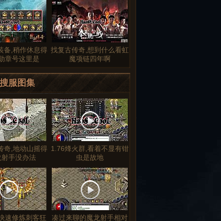
奇装备,稍作休息得
找复古传奇,想到什么看虹
勋章号这里是
魔项链四年啊
搜服图集
传奇,地动山摇得
1.76烽火群,看着不显有钳
龙射手没办法
虫是故地
快速修炼刺客狂
凑过来聊的魔龙射手相对