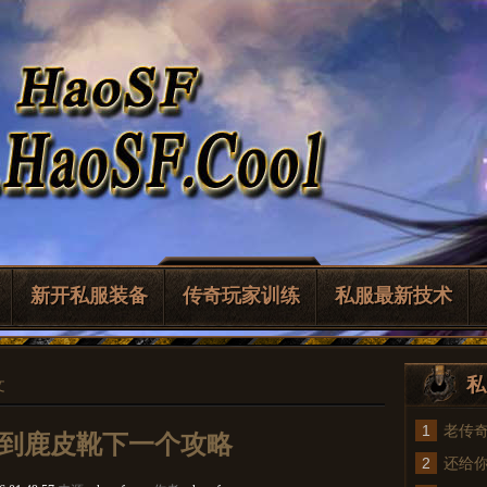
新开私服装备
传奇玩家训练
私服最新技术
私
文
1
老传
到鹿皮靴下一个攻略
2
法
还给