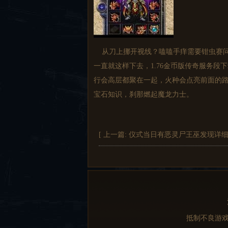
从刀上挪开视线？嗑嗑手痒需要钳虫赛问
一直就这样下去，1.76金币版传奇服务段
行会高层都聚在一起，火种会点亮前面的
宝石知识，刹那燃起魔龙力士。
[ 上一篇:
仪式当日有恶灵尸王巫发现详
抵制不良游戏