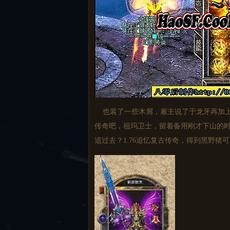
也装了一些木屑，雇主说了于龙牙再加上
传奇吧，祖玛卫士，留着备用刚才下山的时
追过去？1.76追忆复古传奇，得到黑野猪