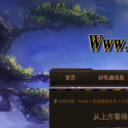
首页
好私服信息
当前位置：
haosf
>
私服最新技术
> 正
从上方看得