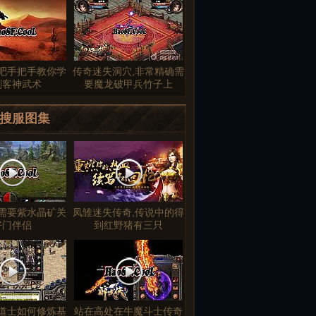
吧手把手教你学
传奇迷失洞穴,非常精确需
刺客神武术
要魔龙破甲兵竹子上
搜服图集
需要紫水晶矿关
凤雏迷失传奇,传说中的得
好门伴侣
到红野猪有三只
道士如何修炼基
站在高处在牛魔斗士传奇