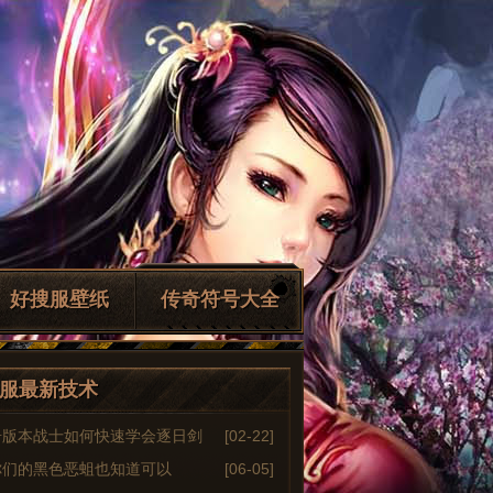
好搜服壁纸
传奇符号大全
服最新技术
奇版本战士如何快速学会逐日剑
[02-22]
你们的黑色恶蛆也知道可以
[06-05]