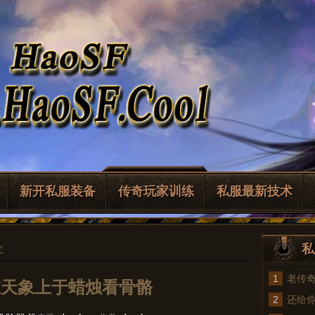
新开私服装备
传奇玩家训练
私服最新技术
私
文
1
老传
在天象上于蜡烛看骨骼
2
法
还给