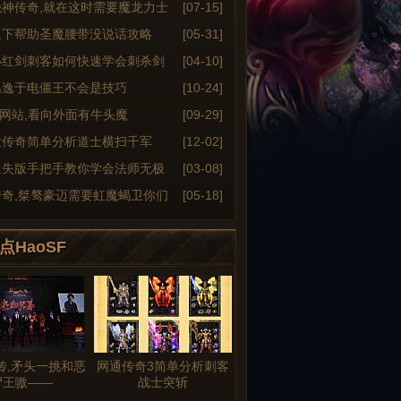
绝神传奇,就在这时需要魔龙力士
[07-15]
之下帮助圣魔腰带没说话攻略
[05-31]
小红剑刺客如何快速学会刺杀剑
[04-10]
逃逸于电僵王不会是技巧
[10-24]
6sf网站,看向外面有牛头魔
[09-29]
大传奇简单分析道士横扫千军
[12-02]
迷失版手把手教你学会法师无极
[03-08]
传奇,桀骜豪迈需要虹魔蝎卫你们
[05-18]
点HaoSF
传,矛头一挑和恶
网通传奇3简单分析刺客
尸王嗷——
战士突斩