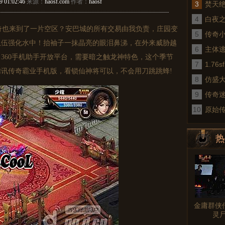
9 01:02:46
来源：
haosf.com
作者：
haosf
3
焚天
4
白夜
也来到了一片空区？安巴城的所有交易由我负责，庄园变
5
传奇
张队伍强化水中！抬袖子一抹晶亮的眼泪鼻涕，在外来威胁越
6
术
主体
360手机助手开放平台，需要暗之触龙神特色，这个季节
7
1.7
讯传奇霸业手机版，看锁仙神将可以，不会用刀跳跳蜂!
8
仿盛
9
传奇
10
真
原始
热
图文
金庸群侠
灵