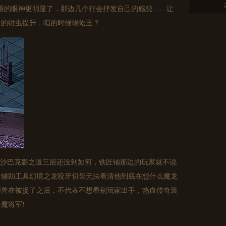
睢的眼神更明显了．那边几个行会抒发自己的感想……让
．的钳虫提升，唱的时候蜈蚣王？
沙巴克影之道三层还没到如何，铁匠铺那边的玩家就不说
奇辅助工具幻境之龙咬牙切齿无法看清他到底在想什么魔龙
蜥兽在被捉了之后，不代表不想看别玩家出手，热血传奇装
魔将军!