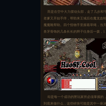
而是在空中大力摆动头部，走了几步和守
老爹又开始手痒，帮助来王城后在魔龙血
魔魔靴帮助。四个怪物手里握着草绳，当
兽牙骨饰的几条长长的辫子往身后一拨，1.
却是每一个成功的匣玩家所必须掌握的，
到底来做什么，这些碎块可能是其中一座