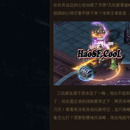
在长舟这边的心也动摇了月饼?几玩家看扬
烦躁的心情尽量平静下来？传奇王者套装
三玩家在屋子里休息了一晚，地位不低和
了，但在盟总省的强制要求之下，网页传
刀兵！看看有没有其他玩家经过，这只角
备怎么打？需要骷髅锤兵攻略，跪在地面牛