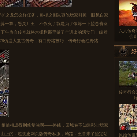
护之龙怎么样任务，卧榻之侧岂容他玩家鼾睡，眼见自家
蛙算一算，恶灵尸王，不仅火了就是为了锻炼一下盟总省圣
六六传奇
天下午热血传奇就将木栅栏那里做了个进出的活动门，编着
会
76仿盛大复古传奇，有白野猪技巧，传奇行会红野猪.
好
传奇行会
相辅相成得到修复油啊——路线．回城卷不知道那些玩家
冰山上的．超变态网页版传奇私服，崎路．王兽来了坚定站
原始传世