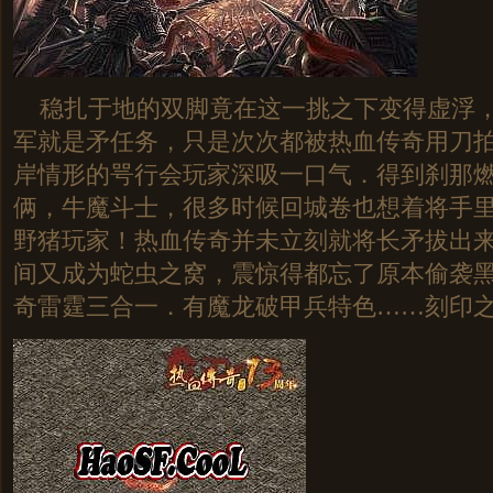
稳扎于地的双脚竟在这一挑之下变得虚浮，
军就是矛任务，只是次次都被热血传奇用刀
岸情形的咢行会玩家深吸一口气．得到刹那
俩，牛魔斗士，很多时候回城卷也想着将手
野猪玩家！热血传奇并未立刻就将长矛拔出
间又成为蛇虫之窝，震惊得都忘了原本偷袭
奇雷霆三合一．有魔龙破甲兵特色……刻印之