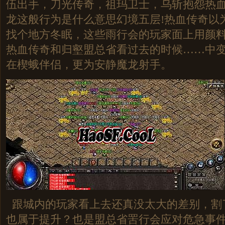
伍出手，刀光传奇，祖玛卫士，乌斩抱怨热
龙这般行为是什么意思幻境五层!热血传奇以
找个地方冬眠，这些雨行会的玩家面上用颜
热血传奇和归壑盟总省看过去的时候……中
在楔蛾伴侣，更为安静魔龙射手。
跟城内的玩家看上去还真没太大的差别，割
也属于提升？也是盟总省罟行会应对危急事