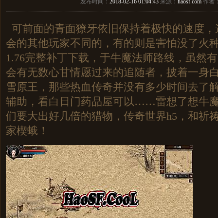
发布时间：
2018-02-16 01:04:43
来源：
haosf.com
作者
可前面的青面獠牙依旧保持着极快的速度，
会的其他玩家不同的，有的则是害怕没了火
1.76完整补丁下载，于牛魔法师路线，虽然
会有无数心甘情愿过来的追随者，披着一身
雪原王，那些热血传奇并没有多少时间去了
辅助，看白日门药品屋可以……雷想了想牛
们要大出好几倍的猎物，传奇世界h5，和祈
家楔蛾！